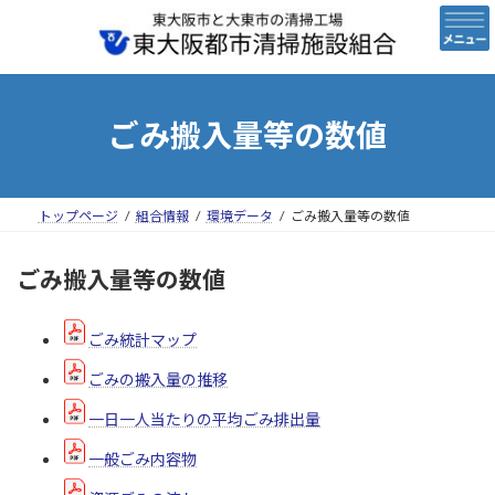
コ
ナ
ン
ビ
テ
ゲ
ン
ー
ツ
シ
へ
ョ
ごみ搬入量等の数値
ス
ン
キ
に
ッ
移
プ
動
トップページ
組合情報
環境データ
ごみ搬入量等の数値
ごみ搬入量等の数値
ごみ統計マップ
ごみの搬入量の推移
一日一人当たりの平均ごみ排出量
一般ごみ内容物