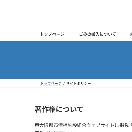
コ
ナ
ン
ビ
テ
ゲ
ン
ー
ツ
シ
トップページ
ごみの搬入について
へ
ョ
ス
ン
キ
に
ッ
移
プ
動
トップページ
サイトポリシー
著作権について
東大阪都市清掃施設組合ウェブサイトに掲載