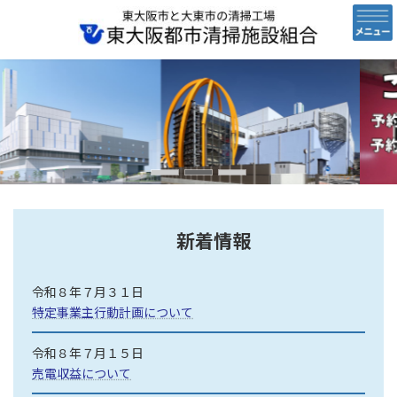
コ
ナ
ン
ビ
テ
ゲ
ン
ー
ツ
シ
へ
ョ
ス
ン
キ
に
ッ
移
プ
動
新着情報
令和８年７月３１日
特定事業主行動計画について
令和８年７月１５日
売電収益について