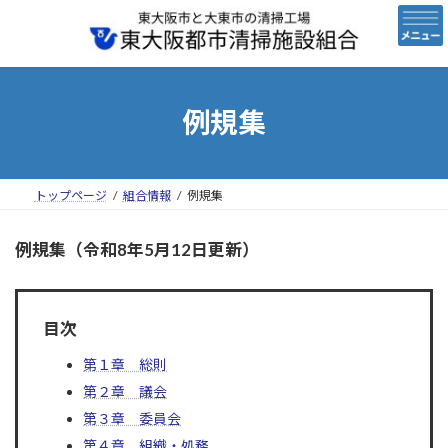
コ
ナ
ン
ビ
テ
ゲ
ン
ー
ツ
シ
へ
ョ
例規集
ス
ン
キ
に
ッ
移
プ
動
トップページ
組合情報
例規集
例規集（令和8年5月12日更新）
目次
第１章 総則
第２章 議会
第３章 委員会
第４章 組織・処務