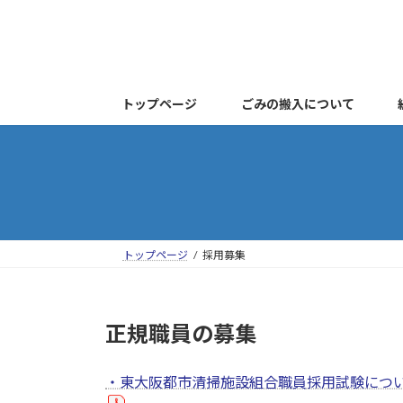
コ
ナ
ン
ビ
テ
ゲ
ン
ー
ツ
シ
トップページ
ごみの搬入について
へ
ョ
ス
ン
キ
に
ッ
移
プ
動
トップページ
採用募集
正規職員の募集
・東大阪都市清掃施設組合職員採用試験につ