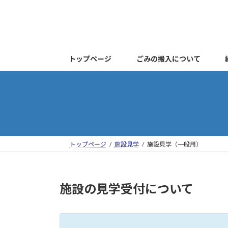
コ
ナ
ン
ビ
テ
ゲ
ン
ー
ツ
シ
トップページ
ごみの搬入について
へ
ョ
ス
ン
キ
に
ッ
移
プ
動
トップページ
施設見学
施設見学（一般用）
施設の見学受付について