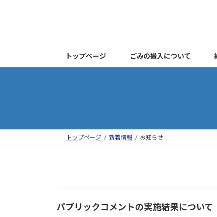
コ
ナ
ン
ビ
テ
ゲ
ン
ー
ツ
シ
トップページ
ごみの搬入について
へ
ョ
ス
ン
キ
に
ッ
移
プ
動
トップページ
新着情報
お知らせ
パブリックコメントの実施結果について