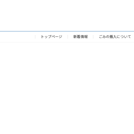
投
稿
の
トップページ
新着情報
ごみの搬入について
ペ
ー
ジ
送
り