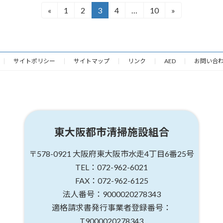
«
1
2
3
4
…
10
»
固
固
固
固
固
定
定
定
定
定
ペ
ペ
ペ
ペ
ペ
ー
ー
ー
ー
ー
ジ
ジ
ジ
ジ
ジ
サイトポリシー
サイトマップ
リンク
AED
お問い合
東大阪都市清掃施設組合
〒578-0921
大阪府東大阪市水走4丁目6番25号
TEL：072-962-6021
FAX：072-962-6125
法人番号：9000020278343
適格請求書発行事業者登録番号：
T9000020278343