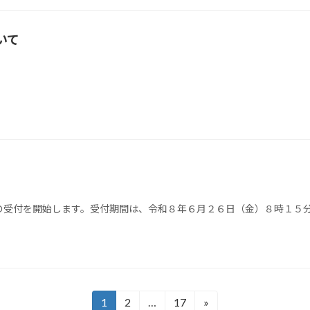
いて
。
の受付を開始します。受付期間は、令和８年６月２６日（金）８時１５
1
2
…
17
»
固
固
固