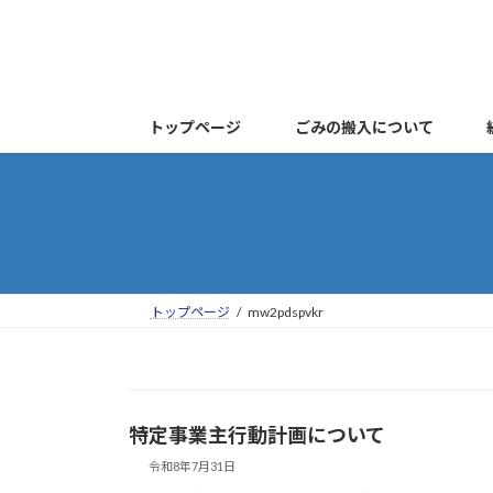
コ
ナ
ン
ビ
テ
ゲ
ン
ー
ツ
シ
トップページ
ごみの搬入について
へ
ョ
ス
ン
キ
に
ッ
移
プ
動
トップページ
mw2pdspvkr
特定事業主行動計画について
令和8年7月31日