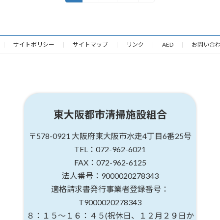
定
定
定
ペ
ペ
ペ
ー
ー
ー
ジ
ジ
ジ
サイトポリシー
サイトマップ
リンク
AED
お問い合
東大阪都市清掃施設組合
〒578-0921
大阪府東大阪市水走4丁目6番25号
TEL：072-962-6021
FAX：072-962-6125
法人番号：9000020278343
適格請求書発行事業者登録番号：
T9000020278343
８：１５～１６：４５
(祝休日、１２月２９日か