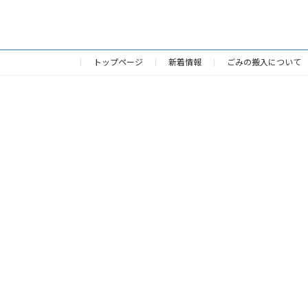
稿
の
トップページ
新着情報
ごみの搬入について
ペ
ー
ジ
送
り