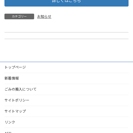
詳しくはこちら
お知らせ
カテゴリー
令和７年第１回定例組合議会の報告について
売電収益について
令和7年2月26日
令和7年3月17日
トップページ
新着情報
ごみの搬入について
サイトポリシー
サイトマップ
リンク