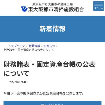
コ
ナ
ン
ビ
テ
ゲ
ン
ー
ツ
シ
へ
ョ
新着情報
ス
ン
キ
に
ッ
移
プ
動
トップページ
新着情報
お知らせ
財務諸表・固定資産台帳の公表について
財務諸表・固定資産台帳の公表
について
令和7年3月4日
令和５年度の財務諸表及び固定資産台帳を公表します。