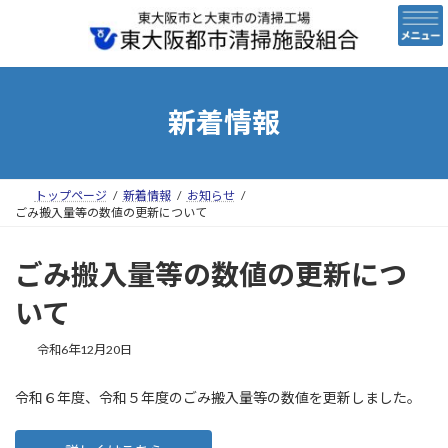
コ
ナ
ン
ビ
テ
ゲ
ン
ー
ツ
シ
へ
ョ
新着情報
ス
ン
キ
に
ッ
移
プ
動
トップページ
新着情報
お知らせ
ごみ搬入量等の数値の更新について
ごみ搬入量等の数値の更新につ
いて
令和6年12月20日
令和６年度、令和５年度のごみ搬入量等の数値を更新しました。