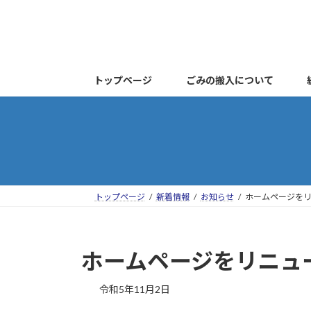
コ
ナ
ン
ビ
テ
ゲ
ン
ー
ツ
シ
トップページ
ごみの搬入について
へ
ョ
ス
ン
キ
に
ッ
移
プ
動
トップページ
新着情報
お知らせ
ホームページを
ホームページをリニュ
令和5年11月2日