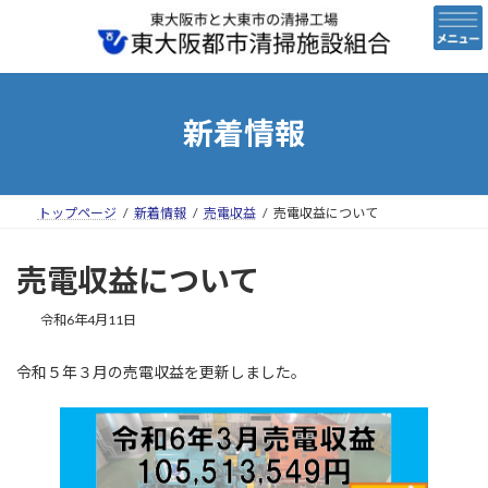
コ
ナ
ン
ビ
テ
ゲ
ン
ー
ツ
シ
へ
ョ
新着情報
ス
ン
キ
に
ッ
移
プ
動
トップページ
新着情報
売電収益
売電収益について
売電収益について
令和6年4月11日
令和５年３月の売電収益を更新しました。